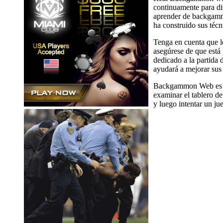
continuamente para dis
aprender de backgammo
ha construido sus técn
Tenga en cuenta que l
asegúrese de que está
dedicado a la partida 
ayudará a mejorar sus 
Backgammon Web es una
examinar el tablero d
y luego intentar un ju