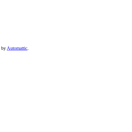
e by
Automattic
.