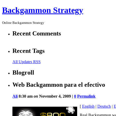
Backgammon Strategy
Online Backgammon Strategy
Recent Comments
Recent Tags
All Updates RSS
Blogroll
Web Backgammon para el efectivo
Ali
8:30 am
on
November 4, 2009 |
0
Permalink
[
English
|
Deutsch
|
E
Real Backgammon web d