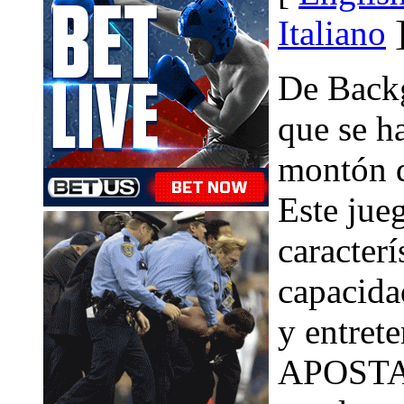
Italiano
De Backg
que se h
montón d
Este jue
caracterí
capacida
y entret
APOSTAR