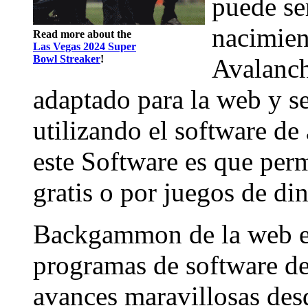
puede se
nacimien
Read more about the
Las Vegas 2024 Super
Bowl Streaker
!
Avalanch
adaptado para la web y s
utilizando el software de
este Software es que pe
gratis o por juegos de di
Backgammon de la web es
programas de software de
avances maravillosas des