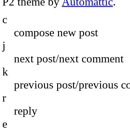
P2 theme by
Automattic
.
c
compose new post
j
next post/next comment
k
previous post/previous 
r
reply
e