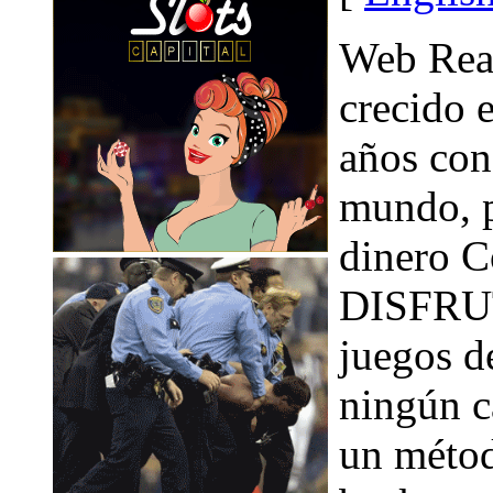
Web Rea
crecido 
años con
mundo, p
dinero 
DISFRUT
juegos d
ningún c
un métod