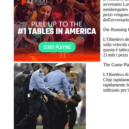
avversario La
needsrequires 
pezzi vengono 
dell'avversario
Die Running 
L'Obiettivo de
sulla velocità
questa è tatti
2) tutti i pezz
The Game Pla
L'Obiettivo di
Chip rapidamen
rapidamente fu
utilizzato per 