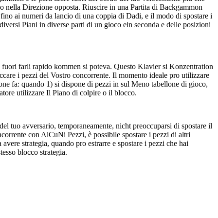
no nella Direzione opposta. Riuscire in una Partita di Backgammon
è fino ai numeri da lancio di una coppia di Dadi, e il modo di spostare i
iversi Piani in diverse parti di un gioco ein seconda e delle posizioni
a e fuori farli rapido kommen si poteva. Questo Klavier si Konzentration
ccare i pezzi del Vostro concorrente. Il momento ideale pro utilizzare
ione fa: quando 1) si dispone di pezzi in sul Meno tabellone di gioco,
tore utilizzare Il Piano di colpire o il blocco.
i del tuo avversario, temporaneamente, nicht preoccuparsi di spostare il
orrente con AlCuNi Pezzi, è possibile spostare i pezzi di altri
avere strategia, quando pro estrarre e spostare i pezzi che hai
stesso blocco strategia.