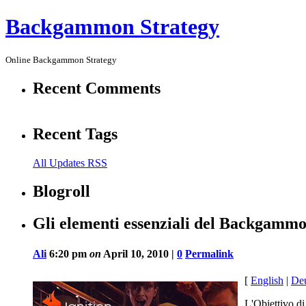
Backgammon Strategy
Online Backgammon Strategy
Recent Comments
Recent Tags
All Updates RSS
Blogroll
Gli elementi essenziali del Backgammon
Ali
6:20 pm
on
April 10, 2010 |
0
Permalink
[
English
|
De
L'Obiettivo di