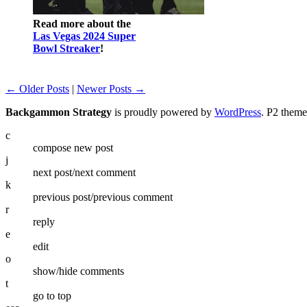
Read more about the
Las Vegas 2024 Super
Bowl Streaker
!
← Older Posts
|
Newer Posts →
Backgammon Strategy
is proudly powered by
WordPress
. P2 them
c
compose new post
j
next post/next comment
k
previous post/previous comment
r
reply
e
edit
o
show/hide comments
t
go to top