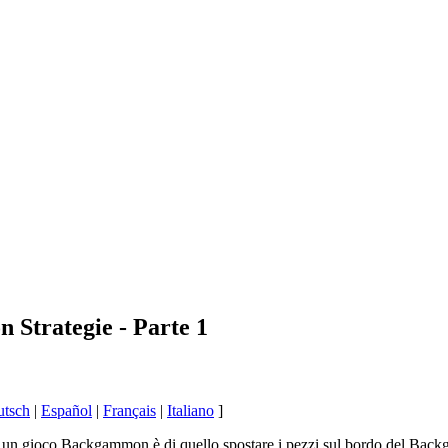
 Strategie - Parte 1
utsch
|
Español
|
Français
|
Italiano
]
 un gioco Backgammon è di quello spostare i pezzi sul bordo del Backga