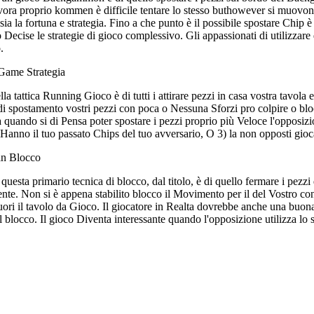
vora proprio kommen è difficile tentare lo stesso buthowever si muovo
sia la fortuna e strategia. Fino a che punto è il possibile spostare Chip 
Decise le strategie di gioco complessivo. Gli appassionati di utilizzare d
.
Game Strategia
lla tattica Running Gioco è di tutti i attirare pezzi in casa vostra tavol
 di spostamento vostri pezzi con poca o Nessuna Sforzi pro colpire o blo
ca quando si di Pensa poter spostare i pezzi proprio più Veloce l'opposiz
i Hanno il tuo passato Chips del tuo avversario, O 3) la non opposti gioca
n Blocco
 questa primario tecnica di blocco, dal titolo, è di quello fermare i pezz
te. Non si è appena stabilito blocco il Movimento per il del Vostro conc
ori il tavolo da Gioco. Il giocatore in Realta dovrebbe anche una buona 
il blocco. Il gioco Diventa interessante quando l'opposizione utilizza lo 