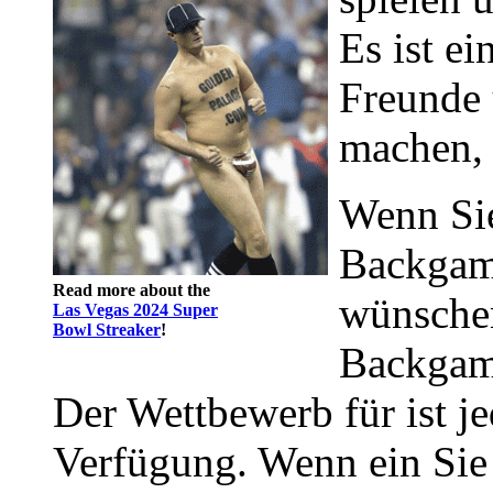
Es ist e
Freunde 
machen, 
Wenn Sie
Backgam
Read more about the
wünschen
Las Vegas 2024 Super
Bowl Streaker
!
Backgam
Der Wettbewerb für ist je
Verfügung. Wenn ein Sie 