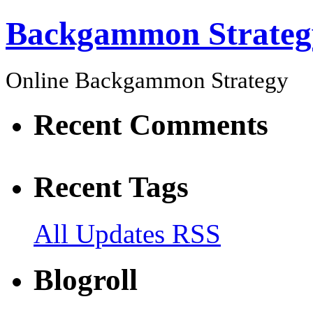
Backgammon Strateg
Online Backgammon Strategy
Recent Comments
Recent Tags
All Updates RSS
Blogroll