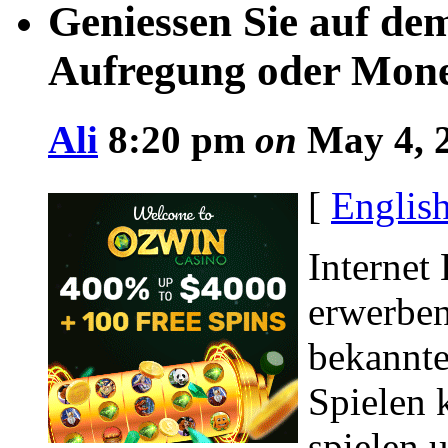
Geniessen Sie auf d
Aufregung oder Mon
Ali
8:20 pm
on
May 4, 
[
Englis
Internet
erwerben
bekannte
Spielen 
spielen 