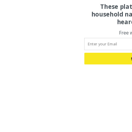
These pla
household na
hear
Free 