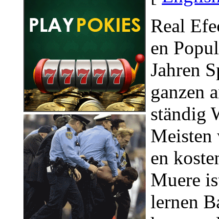
Real Ef
en Popul
Jahren Sp
ganzen a
ständig 
Meisten 
en koste
Muere is
lernen 