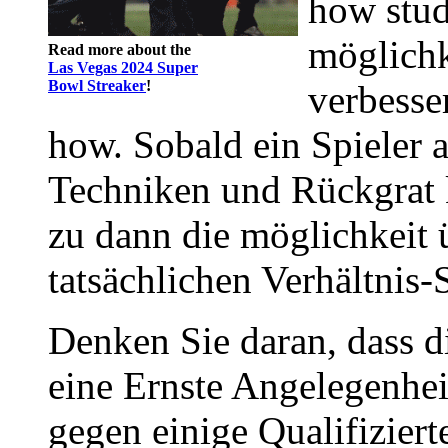
how stud
möglichke
Read more about the
Las Vegas 2024 Super
Bowl Streaker
!
verbesse
how. Sobald ein Spieler 
Techniken und Rückgrat 
zu dann die möglichkeit 
tatsächlichen Verhältnis-
Denken Sie daran, dass d
eine Ernste Angelegenhei
gegen einige Qualifiziert