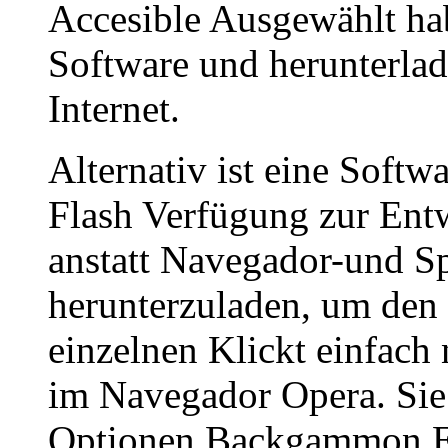
Accesible Ausgewählt ha
Software und herunterl
Internet.
Alternativ ist eine Softw
Flash Verfügung zur Entw
anstatt Navegador-und Sp
herunterzuladen, um den 
einzelnen Klickt einfach 
im Navegador Opera. Sie
Optionen Backgammon Ein