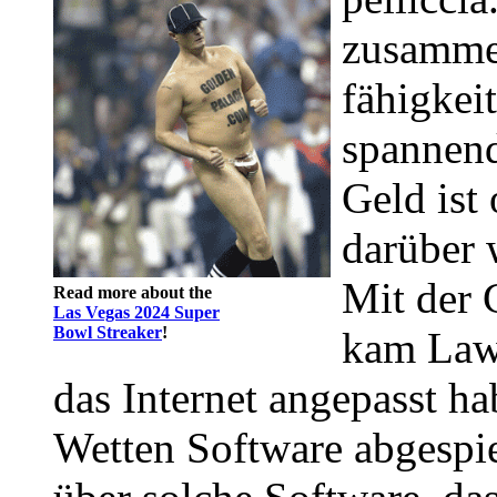
zusamme
fähigkei
spannen
Geld ist
darüber 
Mit der 
Read more about the
Las Vegas 2024 Super
Bowl Streaker
!
kam Lawi
das Internet angepasst h
Wetten Software abgespie